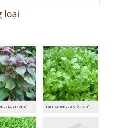
 loại
HẠT GIỐNG TÍA TÔ PHƯƠNG NAM
HẠT GIỐNG TẦN Ô PHƯƠNG NAM