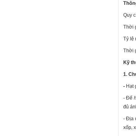
Thông
Quy c
Thời 
Tỷ lệ
Thời 
Kỹ th
1. Ch
-
Hạt 
- Để
đủ án
- Địa
xốp, x