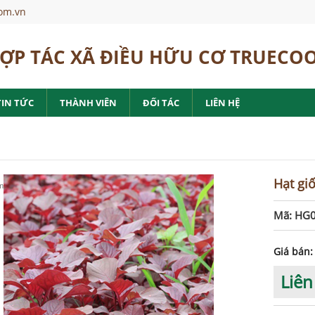
om.vn
ỢP TÁC XÃ ĐIỀU HỮU CƠ TRUECO
TIN TỨC
THÀNH VIÊN
ĐỐI TÁC
LIÊN HỆ
Hạt gi
m
Mã: HG
Giá bán:
Liên