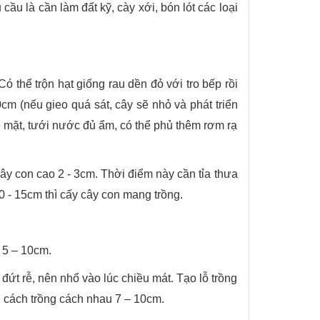
 cầu là cần làm đất kỹ, cày xới, bón lót các loại
ó thể trộn hạt giống rau dền đỏ với tro bếp rồi
cm (nếu gieo quá sát, cây sẽ nhỏ và phát triển
ề mặt, tưới nước đủ ẩm, có thể phủ thêm rơm rạ
cây con cao 2 - 3cm. Thời điểm này cần tỉa thưa
0 - 15cm thì cấy cây con mang trồng.
h 5 – 10cm.
đứt rễ, nên nhổ vào lúc chiều mát. Tạo lỗ trồng
g cách trồng cách nhau 7 – 10cm.