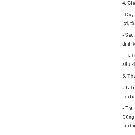
4. Ch
- Duy
lợi, 
- Sau
định 
- Hạt
sâu k
5. Th
- Tất
thu h
- Thu
Cũng 
lần t