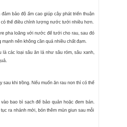
m đảm bảo độ ẩm cao giúp cây phát triển thuận
g có thể điều chỉnh lượng nước tưới nhiều hơn.
ure pha loãng với nước để tưới cho rau, sau đó
ưởng mạnh nên không cần quá nhiều chất đạm.
ếu là các loại sâu ăn lá như sâu róm, sâu xanh,
quả.
y sau khi trồng. Nếu muốn ăn rau non thì có thể
ỏ vào bao bì sạch để bảo quản hoặc đem bán.
p tục ra nhánh mới, bón thêm mùn giun sau mỗi