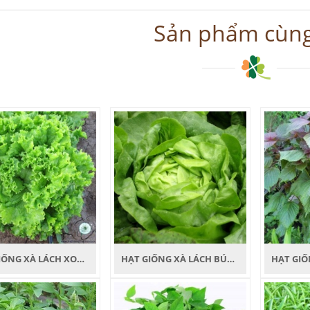
Sản phẩm cùng
HẠT GIỐNG XÀ LÁCH XOĂN PHƯƠNG NAM
HẠT GIỐNG XÀ LÁCH BÚP ĐĂM PHƯƠNG NAM