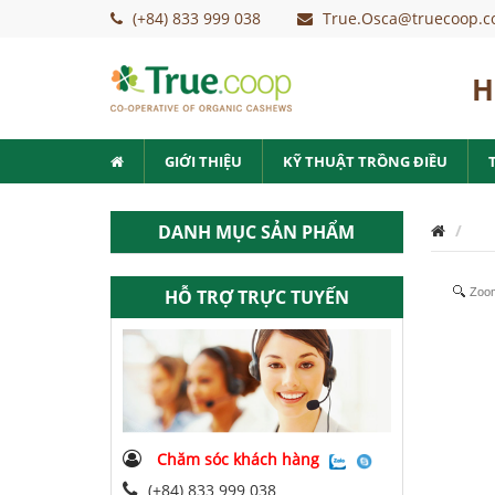
(+84) 833 999 038
True.Osca@truecoop.c
H
GIỚI THIỆU
KỸ THUẬT TRỒNG ĐIỀU
DANH MỤC SẢN PHẨM
HỖ TRỢ TRỰC TUYẾN
Zoo
Chăm sóc khách hàng
(+84) 833 999 038