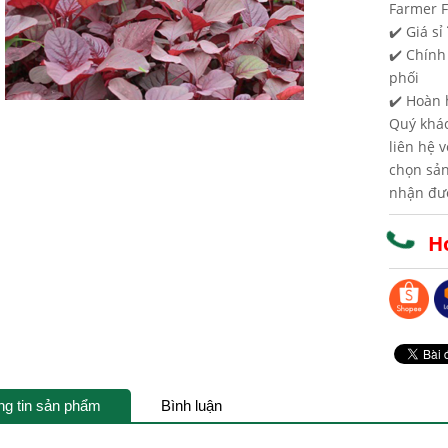
Farmer F
✔️ Giá sỉ
✔️ Chính
phối
✔️ Hoàn 
Quý khá
liên hệ 
chọn sả
nhận đượ
Ho
ng tin sản phẩm
Bình luận