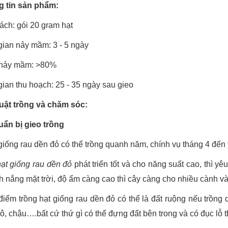
 tin sản phẩm:
ách: gói 20 gram hạt
gian nảy mầm: 3 - 5 ngày
 nảy mầm: >80%
gian thu hoạch: 25 - 35 ngày sau gieo
uật trồng và chăm sóc:
uẩn bị gieo trồng
giống rau dền đỏ có thể trồng quanh năm, chính vụ tháng 4 đến 
hạt giống rau dền đỏ
phát triển tốt và cho năng suất cao, thì yê
h nắng mặt trời, độ ẩm càng cao thì cây càng cho nhiều cành và 
 điểm trồng hạt giống rau dền đỏ có thể là đất ruộng nếu trồng d
ô, chậu….bất cứ thứ gì có thể đựng đất bên trong và có đục lỗ t