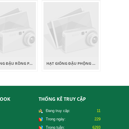
HẠT GIỐNG ĐẬU RỒNG PHƯƠNG NAM
HẠT GIỐNG ĐẬU PHỘNG PHƯƠNG NAM
BOOK
THỐNG KÊ TRUY CẬP
Đang truy cập:
11
Trong ngày:
229
Trong tuần:
6293