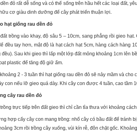
dền đỏ rất dễ sống và có thể sống trên hầu hết các loại đất, yêu
hữu cơ giàu dinh dưỡng để cây phát triển thuận lợi.
eo hạt giống rau dền đỏ
 đất trồng vào khay, độ sâu 5 – 10cm, sang phẳng rồi gieo hạt. C
để đều tay hơn, mật độ là hạt cách hạt 5cm, hàng cách hàng 10
 đều). Sau khi gieo thì lấp một lớp đất mỏng khoảng 1cm lên b
bạt plastic để tăng độ giữ ẩm.
 khoảng 2 - 3 tuần thì hạt giống rau dền đỏ sẽ nảy mầm và cho 
ây con nếu lỡ gieo quá dày. Khi cây con được 4 tuần, cao tầm 1
ồng cây rau dền đỏ
trồng trực tiếp trên đất gieo thì chỉ cần tỉa thưa với khoảng các
ờng hợp cấy cây con mang trồng: nhổ cây có bầu đất để tránh bị 
hoảng 3cm rồi trồng cây xuống, vùi kín rễ, đôn chặt gốc. Khoản