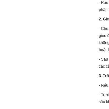
- Rau 
phân 
2. Gi
- Cho
gieo 
không
hoặc 
- Sau
các c
3. Tr
- Nếu 
- Trư
sâu k