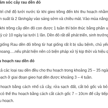
ăm sóc cây rau dền đỏ
 trì chế độ tưới nước từ khi gieo trồng đến khi thu hoạch nhằ
tần suất là 2 lần/ngày vào sáng sớm và chiều mát. Vào mùa nắn
 khi trồng cây dền đỏ con được 1 tuần thì bón thúc bằng phân 
kỳ cứ 10 ngày lại tưới 1 lần. Dền đỏ rất dễ phát triển, sinh tr
 giống Rau dền đỏ trồng từ hạt giống rất ít bị sâu bệnh, chủ y
hoang….nếu phát hiện nên có biện pháp xử lý kịp thời và hiệu 
u hoạch rau dền đỏ
 cả các loại rau dền đều cho thu hoạch trong khoảng 25 – 35 ngà
oạch ở giai đoạn gieo hạt dền được khoảng 3 – 4 tuần.
 hoạch bằng cách nhổ cả cây, rửa sạch đất, cắt bỏ gốc và b
có thể thu hoạch bằng cách cắt cách gốc 7 – 10cm để cây tiế
hu hoạch.