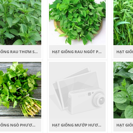
HẠT GIỐNG RAU THƠM SẢN (É TRẮNG) PHƯƠNG NAM
HẠT GIỐNG RAU NGÓT PHƯƠNG NAM
HẠT GIỐNG NGÒ PHƯƠNG NAM
HẠT GIỐNG MƯỚP HƯƠNG PHƯƠNG NAM