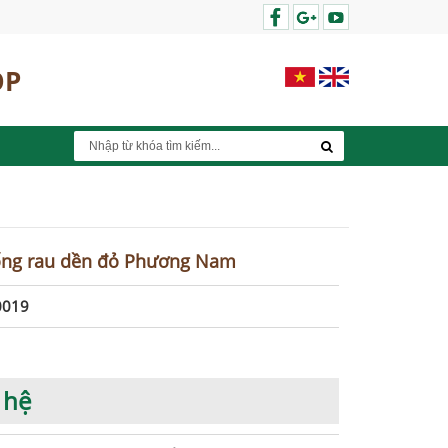
OP
ống rau dền đỏ Phương Nam
0019
 hệ