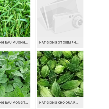
HẠT GIỐNG RAU MUỐNG PHƯƠNG NAM
HẠT GIỐNG ỚT XIÊM PHƯƠNG NAM
HẠT GIỐNG RAU MỒNG TƠI PHƯƠNG NAM
HẠT GIỐNG KHỔ QUA RỪNG PHƯƠNG NAM