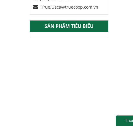
True.Osca@truecoop.com.vn
SẢN PHẨM TIÊU BIỂU
Thô