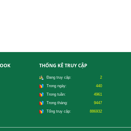
BOOK
THỐNG KÊ TRUY CẬP
Đang truy cập:
2
Trong ngày:
440
Trong tuần:
4961
Trong tháng:
9447
Tổng truy cập:
886932