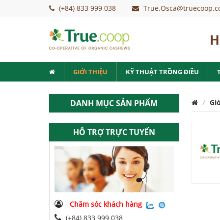
(+84) 833 999 038
True.Osca@truecoop.c
H
GIỚI THIỆU
KỸ THUẬT TRỒNG ĐIỀU
DANH MỤC SẢN PHẨM
Giớ
HỖ TRỢ TRỰC TUYẾN
Chăm sóc khách hàng
(+84) 833 999 038