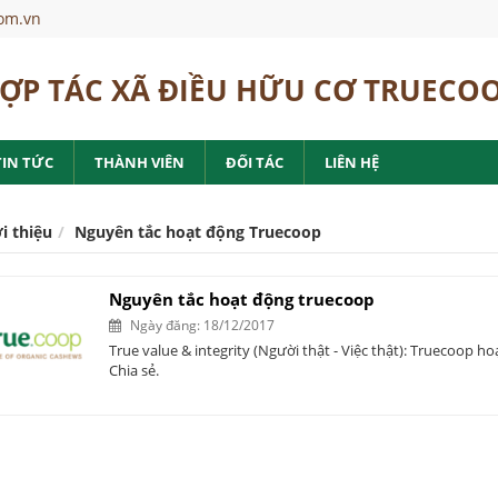
om.vn
ỢP TÁC XÃ ĐIỀU HỮU CƠ TRUECO
TIN TỨC
THÀNH VIÊN
ĐỐI TÁC
LIÊN HỆ
i thiệu
Nguyên tắc hoạt động Truecoop
Nguyên tắc hoạt động truecoop
Ngày đăng: 18/12/2017
True value & integrity (Người thật - Việc thật): Truecoop 
Chia sẻ.