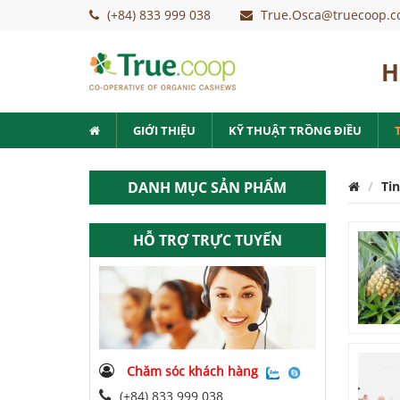
(+84) 833 999 038
True.Osca@truecoop.c
H
GIỚI THIỆU
KỸ THUẬT TRỒNG ĐIỀU
DANH MỤC SẢN PHẨM
Tin
HỖ TRỢ TRỰC TUYẾN
Chăm sóc khách hàng
(+84) 833 999 038