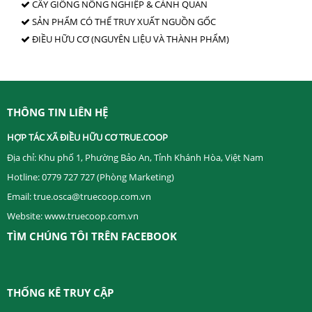
CÂY GIỐNG NÔNG NGHIỆP & CẢNH QUAN
SẢN PHẨM CÓ THỂ TRUY XUẤT NGUỒN GỐC
ĐIỀU HỮU CƠ (NGUYÊN LIỆU VÀ THÀNH PHẨM)
THÔNG TIN LIÊN HỆ
HỢP TÁC XÃ ĐIỀU HỮU CƠ TRUE.COOP ​
Địa chỉ: Khu phố 1, Phường Bảo An, Tỉnh Khánh Hòa, Việt Nam
Hotline: 0779 727 727 (Phòng Marketing)
Email: true.osca@truecoop.com.vn
Website: www.truecoop.com.vn
TÌM CHÚNG TÔI TRÊN FACEBOOK
THỐNG KÊ TRUY CẬP