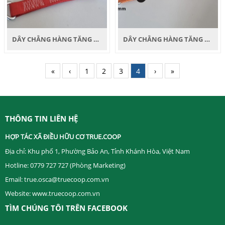
DÂY CHẰNG HÀNG TĂNG ĐƠ + 2 MÓC J-HOOK
DÂY CHẰNG HÀNG TĂNG ĐƠ 6M
«
‹
1
2
3
4
›
»
THÔNG TIN LIÊN HỆ
HỢP TÁC XÃ ĐIỀU HỮU CƠ TRUE.COOP ​
Địa chỉ: Khu phố 1, Phường Bảo An, Tỉnh Khánh Hòa, Việt Nam
Hotline: 0779 727 727 (Phòng Marketing)
Email: true.osca@truecoop.com.vn
Website: www.truecoop.com.vn
TÌM CHÚNG TÔI TRÊN FACEBOOK