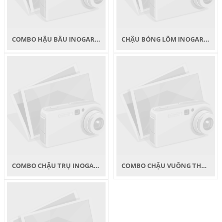
COMBO HẬU BẦU INOGARDEN 2 LỖ IN HÌNH
CHẬU BÓNG LÕM INOGARDEN MINI
COMBO CHẬU TRỤ INOGARDEN 2 LỖ IN HÌNH
COMBO CHẬU VUÔNG THẲNG IN HÌNH INOGARDEN C2