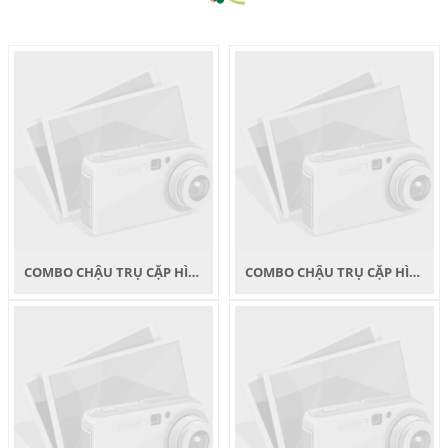
COMBO CHẬU TRỤ CẶP HÌNH INOGARDEN C2
COMBO CHẬU TRỤ CẶP HÌNH INOGARDEN