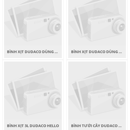
BÌNH XỊT DUDACO DÙNG PIN 8 LÍT
BÌNH XỊT DUDACO DÙNG PIN 2 LIT
BÌNH XỊT 3L DUDACO HELLO
BÌNH TƯỚI CÂY DUDACO 2 KIỂU 4L