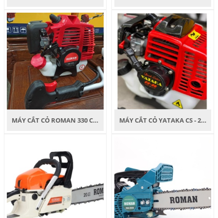
MÁY CẮT CỎ ROMAN 330 CỐ ĐỊNH CẦN ĐỎ ĐEN
MÁY CẮT CỎ YATAKA CS - 26 ĐỎ ĐEN